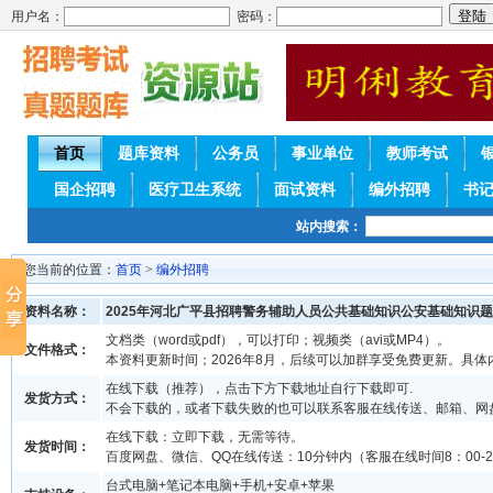
用户名：
密码：
首页
题库资料
公务员
事业单位
教师考试
国企招聘
医疗卫生系统
面试资料
编外招聘
书
站内搜索：
您当前的位置：
首页
>
编外招聘
资料名称：
2025年河北广平县招聘警务辅助人员公共基础知识公安基础知识
文档类（word或pdf），可以打印；视频类（avi或MP4）。
文件格式：
本资料更新时间；2026年8月，后续可以加群享受免费更新。具体
在线下载（推荐），点击下方下载地址自行下载即可.
发货方式：
不会下载的，或者下载失败的也可以联系客服在线传送、邮箱、网
在线下载：立即下载，无需等待。
发货时间：
百度网盘、微信、QQ在线传送：10分钟内（客服在线时间8：00-2
台式电脑+笔记本电脑+手机+安卓+苹果