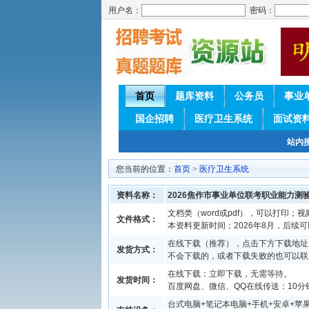
用户名：
密码：
首页
题库资料
公务员
事业
国企招聘
医疗卫生系统
面试资
站内
您当前的位置：
首页
>
医疗卫生系统
资料名称：
2026焦作市事业单位联考职业能力测
文档类（word或pdf），可以打印；视
文件格式：
本资料更新时间；2026年8月，后续
在线下载（推荐），点击下方下载地址
发货方式：
不会下载的，或者下载失败的也可以联
在线下载：立即下载，无需等待。
发货时间：
百度网盘、微信、QQ在线传送：10分钟
台式电脑+笔记本电脑+手机+安卓+苹