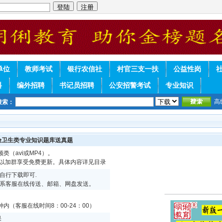
单位
教师考试
银行农信社
村官三支一扶
公益性岗
料
编外招聘
书记员招聘
公安招警考试
专业知识
高
搜索：
验卫生类专业知识题库送真题
频类（avi或MP4）。
可以加群享受免费更新。具体内容详见目录
自行下载即可.
系客服在线传送、邮箱、网盘发送。
内（客服在线时间8：00-24：00）
果