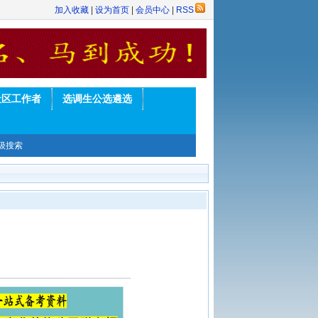
加入收藏
|
设为首页
|
会员中心
|
RSS
社区工作者
选调生公选遴选
级搜索