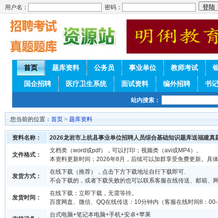
用户名：
密码：
首页
题库资料
公务员
事业单位
教师考试
国企招聘
医疗卫生系统
面试资料
编外招聘
书
站内搜索：
您当前的位置：
首页
>
题库资料
资料名称：
2026龙岩市上杭县事业单位招聘人员综合基础知识题库送福建真
文档类（word或pdf），可以打印；视频类（avi或MP4）。
文件格式：
本资料更新时间；2026年8月，后续可以加群享受免费更新。具
在线下载（推荐），点击下方下载地址自行下载即可.
发货方式：
不会下载的，或者下载失败的也可以联系客服在线传送、邮箱、
在线下载：立即下载，无需等待。
发货时间：
百度网盘、微信、QQ在线传送：10分钟内（客服在线时间8：00-2
台式电脑+笔记本电脑+手机+安卓+苹果