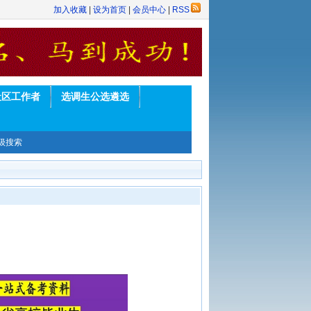
加入收藏
|
设为首页
|
会员中心
|
RSS
社区工作者
选调生公选遴选
级搜索