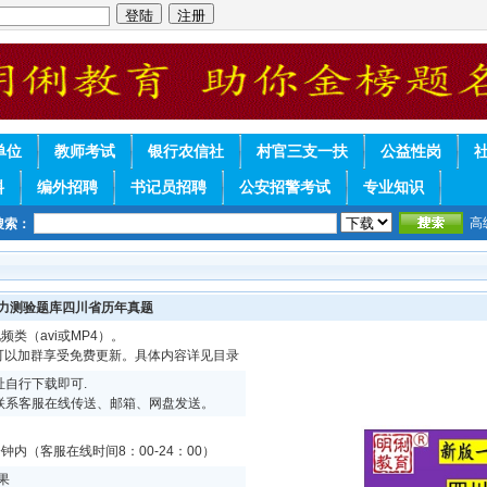
单位
教师考试
银行农信社
村官三支一扶
公益性岗
料
编外招聘
书记员招聘
公安招警考试
专业知识
高
搜索：
能力测验题库四川省历年真题
频类（avi或MP4）。
续可以加群享受免费更新。具体内容详见目录
自行下载即可.
联系客服在线传送、邮箱、网盘发送。
内（客服在线时间8：00-24：00）
果