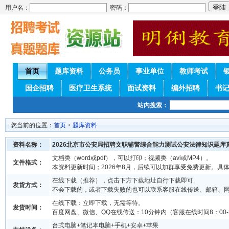
用户名：
密码：
首页
题库资料
公务员
事业单位
教师考试
国企招聘
医疗卫生系统
面试资料
编外招聘
书
站内搜索：
您当前的位置：
首页
>
题库资料
资料名称：
2026北京市公安局招聘文职辅警综合能力测试公安法律知识题库
文档类（word或pdf），可以打印；视频类（avi或MP4）。
文件格式：
本资料更新时间；2026年8月，后续可以加群享受免费更新。具
在线下载（推荐），点击下方下载地址自行下载即可.
发货方式：
不会下载的，或者下载失败的也可以联系客服在线传送、邮箱、
在线下载：立即下载，无需等待。
发货时间：
百度网盘、微信、QQ在线传送：10分钟内（客服在线时间8：00-2
台式电脑+笔记本电脑+手机+安卓+苹果