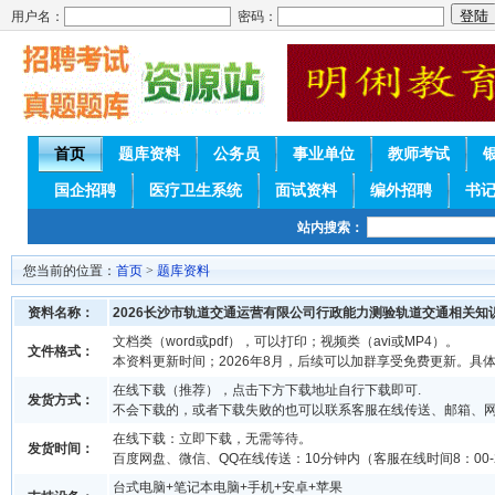
用户名：
密码：
首页
题库资料
公务员
事业单位
教师考试
国企招聘
医疗卫生系统
面试资料
编外招聘
书
站内搜索：
您当前的位置：
首页
>
题库资料
资料名称：
2026长沙市轨道交通运营有限公司行政能力测验轨道交通相关知
文档类（word或pdf），可以打印；视频类（avi或MP4）。
文件格式：
本资料更新时间；2026年8月，后续可以加群享受免费更新。具
在线下载（推荐），点击下方下载地址自行下载即可.
发货方式：
不会下载的，或者下载失败的也可以联系客服在线传送、邮箱、
在线下载：立即下载，无需等待。
发货时间：
百度网盘、微信、QQ在线传送：10分钟内（客服在线时间8：00-2
台式电脑+笔记本电脑+手机+安卓+苹果