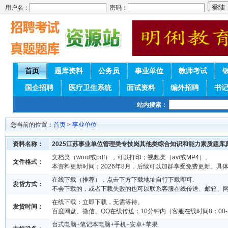
用户名：
密码：
首页
题库资料
公务员
事业单位
教师考试
国企招聘
医疗卫生系统
面试资料
编外招聘
书
站内搜索：
您当前的位置：
首页
>
事业单位
资料名称：
2025江苏事业单位管理类专技岗其他类综合知识和能力素质题库
文档类（word或pdf），可以打印；视频类（avi或MP4）。
文件格式：
本资料更新时间；2026年8月，后续可以加群享受免费更新。具
在线下载（推荐），点击下方下载地址自行下载即可.
发货方式：
不会下载的，或者下载失败的也可以联系客服在线传送、邮箱、
在线下载：立即下载，无需等待。
发货时间：
百度网盘、微信、QQ在线传送：10分钟内（客服在线时间8：00-2
台式电脑+笔记本电脑+手机+安卓+苹果