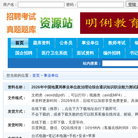
用户名：
密码：
首页
题库资料
公务员
事业单位
教师考试
国企招聘
医疗卫生系统
面试资料
编外招聘
书
站内搜索：
您当前的位置：
首页
>
事业单位
资料名称：
2026年中国地震局事业单位政治理论综合通识知识职业能力测试
文档类（word或pdf），可以打印；视频类（avi或MP4）。
文件格式：
本资料更新时间；2026年8月，后续可以加群享受免费更新。具
在线下载（推荐），点击下方下载地址自行下载即可.
发货方式：
不会下载的，或者下载失败的也可以联系客服在线传送、邮箱、
在线下载：立即下载，无需等待。
发货时间：
百度网盘、微信、QQ在线传送：10分钟内（客服在线时间8：00-2
台式电脑+笔记本电脑+手机+安卓+苹果