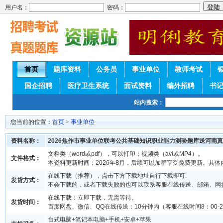
用户名：
密码：
首页
题库资料
公务员
事业单位
教师考试
国企招聘
医疗卫生系统
面试资料
编外招聘
书
站内搜索：
您当前的位置：
首页
>
事业单位
资料名称：
2026焦作市事业单位联考公共基础知识职业能力测验题库送河南
文档类（word或pdf），可以打印；视频类（avi或MP4）。
文件格式：
本资料更新时间；2026年8月，后续可以加群享受免费更新。具体
在线下载（推荐），点击下方下载地址自行下载即可.
发货方式：
不会下载的，或者下载失败的也可以联系客服在线传送、邮箱、网
在线下载：立即下载，无需等待。
发货时间：
百度网盘、微信、QQ在线传送：10分钟内（客服在线时间8：00-2
台式电脑+笔记本电脑+手机+安卓+苹果