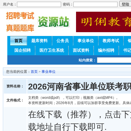
用户名：
密码：
首页
题库资料
公务员
事业单位
教师考试
国企招聘
医疗卫生系统
面试资料
编外招聘
书
站内搜索：
您当前的位置：
首页
>
事业单位
2026河南省事业单位联
资料名称：
文档类（word或pdf），可以打印；视频类（avi或MP4）。
文件格式：
本资料更新时间；2026年8月，后续可以加群享受免费更新。具体
在线下载（推荐），点击下
载地址自行下载即可.