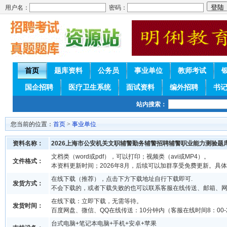
用户名：
密码：
首页
题库资料
公务员
事业单位
教师考试
国企招聘
医疗卫生系统
面试资料
编外招聘
书
站内搜索：
您当前的位置：
首页
>
事业单位
资料名称：
2026上海市公安机关文职辅警勤务辅警招聘辅警职业能力测验题
文档类（word或pdf），可以打印；视频类（avi或MP4）。
文件格式：
本资料更新时间；2026年8月，后续可以加群享受免费更新。具
在线下载（推荐），点击下方下载地址自行下载即可.
发货方式：
不会下载的，或者下载失败的也可以联系客服在线传送、邮箱、
在线下载：立即下载，无需等待。
发货时间：
百度网盘、微信、QQ在线传送：10分钟内（客服在线时间8：00-2
台式电脑+笔记本电脑+手机+安卓+苹果