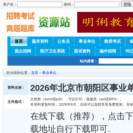
用户名：
密码：
首页
题库资料
公务员
事业单位
教师考试
国企招聘
医疗卫生系统
面试资料
编外招聘
书
站内搜索：
您当前的位置：
首页
>
事业单位
2026年北京市朝阳区事
资料名称：
文档类（word或pdf），可以打印；视频类（avi或MP4）。
文件格式：
本资料更新时间；2026年8月，后续可以加群享受免费更新。具
在线下载（推荐），点击
载地址自行下载即可.