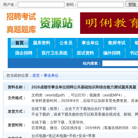
用户名：
密码：
首页
题库资料
公务员
事业单位
教师考试
国企招聘
医疗卫生系统
面试资料
编外招聘
书
站内搜索：
您当前的位置：
首页
>
事业单位
资料名称：
2026成都市事业单位招聘公共基础知识和综合能力测试题库真题
文档类（word或pdf），可以打印；视频类（avi或MP4）。
文件格式：
本资料更新时间；2026年8月，后续可以加群享受免费更新。具
在线下载（推荐），点击下方下载地址自行下载即可.
发货方式：
不会下载的，或者下载失败的也可以联系客服在线传送、邮箱、
在线下载：立即下载，无需等待。
发货时间：
百度网盘、微信、QQ在线传送：10分钟内（客服在线时间8：00-2
台式电脑+笔记本电脑+手机+安卓+苹果