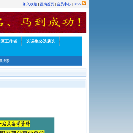
加入收藏
|
设为首页
|
会员中心
|
RSS
社区工作者
选调生公选遴选
级搜索