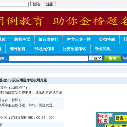
单位
教师考试
银行农信社
村官三支一扶
公益性岗
料
编外招聘
书记员招聘
公安招警考试
专业知识
高
搜索：
合基础知识及应用题库送杭州真题
频类（avi或MP4）。
续可以加群享受免费更新。具体内容详见目录
自行下载即可.
联系客服在线传送、邮箱、网盘发送。
内（客服在线时间8：00-24：00）
果