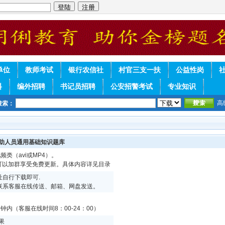
单位
教师考试
银行农信社
村官三支一扶
公益性岗
料
编外招聘
书记员招聘
公安招警考试
专业知识
高
搜索：
辅助人员通用基础知识题库
频类（avi或MP4）。
续可以加群享受免费更新。具体内容详见目录
自行下载即可.
联系客服在线传送、邮箱、网盘发送。
内（客服在线时间8：00-24：00）
果