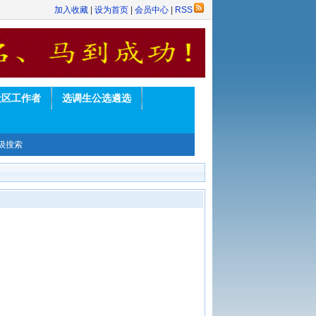
加入收藏
|
设为首页
|
会员中心
|
RSS
社区工作者
选调生公选遴选
级搜索