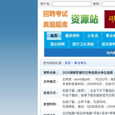
用户名：
密码：
首页
题库资料
公务员
事业
国企招聘
医疗卫生系统
面试资
站内
您当前的位置：
首页
>
事业单位
资料名称：
2026湖南常德市汉寿县部分单位选调
文档类（word或pdf），可以打印；视
文件格式：
本资料更新时间；2026年8月，后续
在线下载（推荐），点击下方下载地址
发货方式：
不会下载的，或者下载失败的也可以联
在线下载：立即下载，无需等待。
发货时间：
百度网盘、微信、QQ在线传送：10分钟
台式电脑+笔记本电脑+手机+安卓+苹