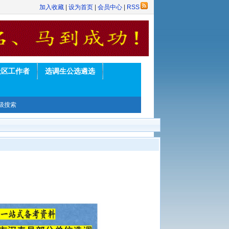
加入收藏
|
设为首页
|
会员中心
|
RSS
社区工作者
选调生公选遴选
级搜索