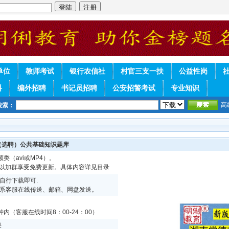
单位
教师考试
银行农信社
村官三支一扶
公益性岗
料
编外招聘
书记员招聘
公安招警考试
专业知识
高
搜索：
（选聘）公共基础知识题库
频类（avi或MP4）。
可以加群享受免费更新。具体内容详见目录
自行下载即可.
系客服在线传送、邮箱、网盘发送。
内（客服在线时间8：00-24：00）
果