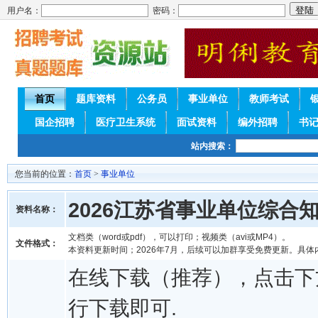
用户名：
密码：
首页
题库资料
公务员
事业单位
教师考试
国企招聘
医疗卫生系统
面试资料
编外招聘
书
站内搜索：
您当前的位置：
首页
>
事业单位
2026江苏省事业单位综合
资料名称：
文档类（word或pdf），可以打印；视频类（avi或MP4）。
文件格式：
本资料更新时间；2026年7月，后续可以加群享受免费更新。具体
在线下载（推荐），点击下
行下载即可.