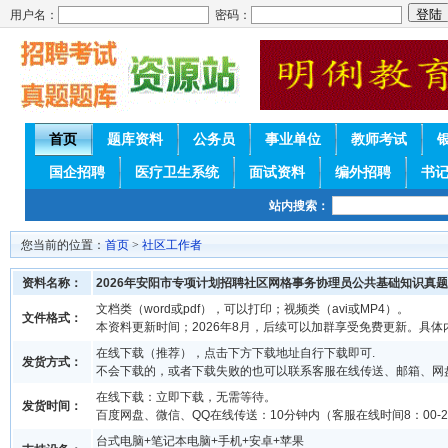
用户名：
密码：
首页
题库资料
公务员
事业单位
教师考试
国企招聘
医疗卫生系统
面试资料
编外招聘
书
站内搜索：
您当前的位置：
首页
>
社区工作者
资料名称：
2026年安阳市专项计划招聘社区网格事务协理员公共基础知识真题
文档类（word或pdf），可以打印；视频类（avi或MP4）。
文件格式：
本资料更新时间；2026年8月，后续可以加群享受免费更新。具体
在线下载（推荐），点击下方下载地址自行下载即可.
发货方式：
不会下载的，或者下载失败的也可以联系客服在线传送、邮箱、网
在线下载：立即下载，无需等待。
发货时间：
百度网盘、微信、QQ在线传送：10分钟内（客服在线时间8：00-2
台式电脑+笔记本电脑+手机+安卓+苹果