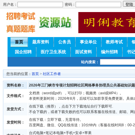
用户名：
密码：
首页
题库资料
公务员
事业单位
教师考试
国企招聘
医疗卫生系统
面试资料
编外招聘
书
站内搜索：
您当前的位置：
首页
>
社区工作者
资料名称：
2026年三门峡市专项计划招聘社区网格事务协理员公共基础知识
文档类（word或pdf），可以打印；视频类（avi或MP4）。
文件格式：
本资料更新时间；2026年8月，后续可以加群享受免费更新。具体
在线下载（推荐），点击下方下载地址自行下载即可.
发货方式：
不会下载的，或者下载失败的也可以联系客服在线传送、邮箱、网
在线下载：立即下载，无需等待。
发货时间：
百度网盘、微信、QQ在线传送：10分钟内（客服在线时间8：00-2
台式电脑+笔记本电脑+手机+安卓+苹果