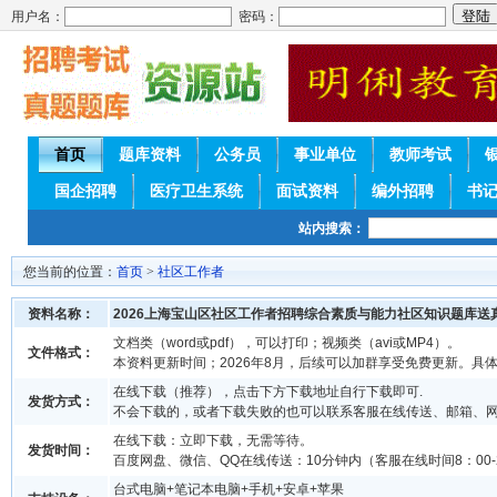
用户名：
密码：
首页
题库资料
公务员
事业单位
教师考试
国企招聘
医疗卫生系统
面试资料
编外招聘
书
站内搜索：
您当前的位置：
首页
>
社区工作者
资料名称：
2026上海宝山区社区工作者招聘综合素质与能力社区知识题库送
文档类（word或pdf），可以打印；视频类（avi或MP4）。
文件格式：
本资料更新时间；2026年8月，后续可以加群享受免费更新。具
在线下载（推荐），点击下方下载地址自行下载即可.
发货方式：
不会下载的，或者下载失败的也可以联系客服在线传送、邮箱、
在线下载：立即下载，无需等待。
发货时间：
百度网盘、微信、QQ在线传送：10分钟内（客服在线时间8：00-2
台式电脑+笔记本电脑+手机+安卓+苹果