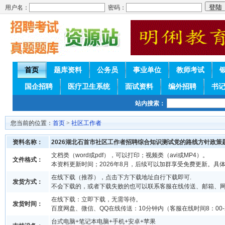
用户名：
密码：
首页
题库资料
公务员
事业单位
教师考试
国企招聘
医疗卫生系统
面试资料
编外招聘
书
站内搜索：
您当前的位置：
首页
>
社区工作者
资料名称：
2026湖北石首市社区工作者招聘综合知识测试党的路线方针政策
文档类（word或pdf），可以打印；视频类（avi或MP4）。
文件格式：
本资料更新时间；2026年8月，后续可以加群享受免费更新。具
在线下载（推荐），点击下方下载地址自行下载即可.
发货方式：
不会下载的，或者下载失败的也可以联系客服在线传送、邮箱、
在线下载：立即下载，无需等待。
发货时间：
百度网盘、微信、QQ在线传送：10分钟内（客服在线时间8：00-2
台式电脑+笔记本电脑+手机+安卓+苹果