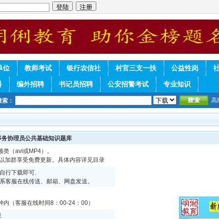
单位
教师考试
银行农信社
村官三支一扶
公益性岗
料
编外招聘
书记员招聘
公安招警考试
专业知识
高
搜索：
事务协理员公共基础知识题库
频类（avi或MP4）。
可以加群享受免费更新。具体内容详见目录
自行下载即可.
系客服在线传送、邮箱、网盘发送。
内（客服在线时间8：00-24：00）
果