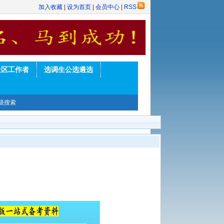
加入收藏
|
设为首页
|
会员中心
|
RSS
社区工作者
选调生公选遴选
级搜索