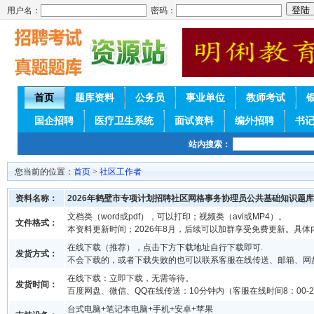
用户名：
密码：
首页
题库资料
公务员
事业单位
教师考试
国企招聘
医疗卫生系统
面试资料
编外招聘
书
站内搜索：
您当前的位置：
首页
>
社区工作者
资料名称：
2026年鹤壁市专项计划招聘社区网格事务协理员公共基础知识题
文档类（word或pdf），可以打印；视频类（avi或MP4）。
文件格式：
本资料更新时间；2026年8月，后续可以加群享受免费更新。具体
在线下载（推荐），点击下方下载地址自行下载即可.
发货方式：
不会下载的，或者下载失败的也可以联系客服在线传送、邮箱、网
在线下载：立即下载，无需等待。
发货时间：
百度网盘、微信、QQ在线传送：10分钟内（客服在线时间8：00-2
台式电脑+笔记本电脑+手机+安卓+苹果