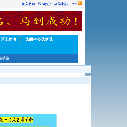
加入收藏
|
设为首页
|
会员中心
|
RSS
社区工作者
选调生公选遴选
级搜索