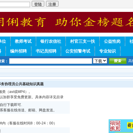
单位
教师考试
银行农信社
村官三支一扶
公益性岗
料
编外招聘
书记员招聘
公安招警考试
专业知识
高
搜索：
事务协理员公共基础知识真题
频类（avi或MP4）。
可以加群享受免费更新。具体内容详见目录
自行下载即可.
系客服在线传送、邮箱、网盘发送。
内（客服在线时间8：00-24：00）
果