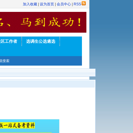
加入收藏
|
设为首页
|
会员中心
|
RSS
社区工作者
选调生公选遴选
级搜索