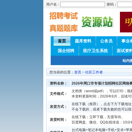
用户名：
密码：
首页
题库资料
公务员
事业
国企招聘
医疗卫生系统
面试资
站内
您当前的位置：
首页
>
社区工作者
资料名称：
2026年周口市专项计划招聘社区网
文档类（word或pdf），可以打印；视
文件格式：
本资料更新时间；2026年8月，后续
在线下载（推荐），点击下方下载地址
发货方式：
不会下载的，或者下载失败的也可以联
在线下载：立即下载，无需等待。
发货时间：
百度网盘、微信、QQ在线传送：10分钟
台式电脑+笔记本电脑+手机+安卓+苹