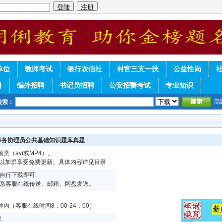
单位
教师考试
银行农信社
村官三支一扶
公益性岗
料
编外招聘
书记员招聘
公安招警考试
专业知识
高
搜索：
格事务协理员公共基础知识题库真题
频类（avi或MP4）。
可以加群享受免费更新。具体内容详见目录
自行下载即可.
系客服在线传送、邮箱、网盘发送。
内（客服在线时间8：00-24：00）
果