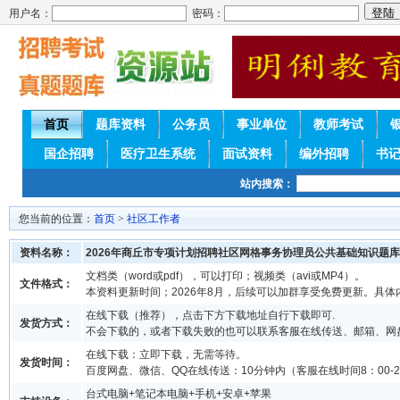
用户名：
密码：
首页
题库资料
公务员
事业单位
教师考试
国企招聘
医疗卫生系统
面试资料
编外招聘
书
站内搜索：
您当前的位置：
首页
>
社区工作者
资料名称：
2026年商丘市专项计划招聘社区网格事务协理员公共基础知识题库
文档类（word或pdf），可以打印；视频类（avi或MP4）。
文件格式：
本资料更新时间；2026年8月，后续可以加群享受免费更新。具体
在线下载（推荐），点击下方下载地址自行下载即可.
发货方式：
不会下载的，或者下载失败的也可以联系客服在线传送、邮箱、网
在线下载：立即下载，无需等待。
发货时间：
百度网盘、微信、QQ在线传送：10分钟内（客服在线时间8：00-2
台式电脑+笔记本电脑+手机+安卓+苹果