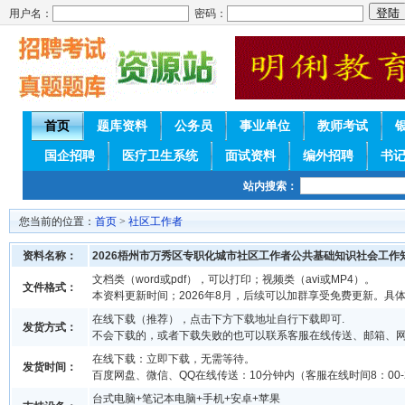
用户名：
密码：
首页
题库资料
公务员
事业单位
教师考试
国企招聘
医疗卫生系统
面试资料
编外招聘
书
站内搜索：
您当前的位置：
首页
>
社区工作者
资料名称：
2026梧州市万秀区专职化城市社区工作者公共基础知识社会工作
文档类（word或pdf），可以打印；视频类（avi或MP4）。
文件格式：
本资料更新时间；2026年8月，后续可以加群享受免费更新。具
在线下载（推荐），点击下方下载地址自行下载即可.
发货方式：
不会下载的，或者下载失败的也可以联系客服在线传送、邮箱、
在线下载：立即下载，无需等待。
发货时间：
百度网盘、微信、QQ在线传送：10分钟内（客服在线时间8：00-2
台式电脑+笔记本电脑+手机+安卓+苹果