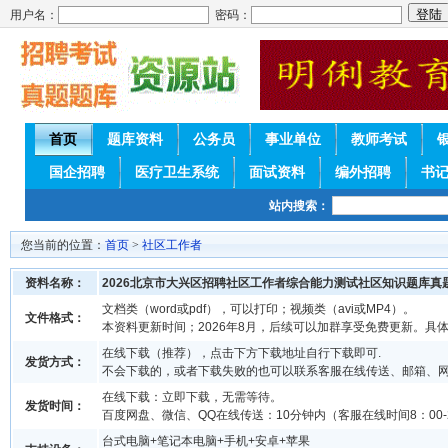
用户名：
密码：
首页
题库资料
公务员
事业单位
教师考试
国企招聘
医疗卫生系统
面试资料
编外招聘
书
站内搜索：
您当前的位置：
首页
>
社区工作者
资料名称：
2026北京市大兴区招聘社区工作者综合能力测试社区知识题库真
文档类（word或pdf），可以打印；视频类（avi或MP4）。
文件格式：
本资料更新时间；2026年8月，后续可以加群享受免费更新。具
在线下载（推荐），点击下方下载地址自行下载即可.
发货方式：
不会下载的，或者下载失败的也可以联系客服在线传送、邮箱、
在线下载：立即下载，无需等待。
发货时间：
百度网盘、微信、QQ在线传送：10分钟内（客服在线时间8：00-2
台式电脑+笔记本电脑+手机+安卓+苹果