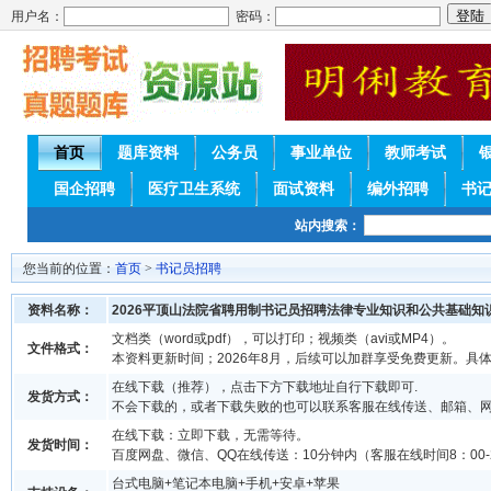
用户名：
密码：
首页
题库资料
公务员
事业单位
教师考试
国企招聘
医疗卫生系统
面试资料
编外招聘
书
站内搜索：
您当前的位置：
首页
>
书记员招聘
资料名称：
2026平顶山法院省聘用制书记员招聘法律专业知识和公共基础知
文档类（word或pdf），可以打印；视频类（avi或MP4）。
文件格式：
本资料更新时间；2026年8月，后续可以加群享受免费更新。具
在线下载（推荐），点击下方下载地址自行下载即可.
发货方式：
不会下载的，或者下载失败的也可以联系客服在线传送、邮箱、
在线下载：立即下载，无需等待。
发货时间：
百度网盘、微信、QQ在线传送：10分钟内（客服在线时间8：00-2
台式电脑+笔记本电脑+手机+安卓+苹果