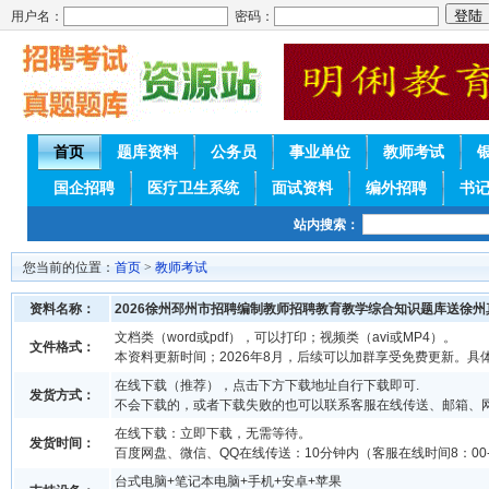
用户名：
密码：
首页
题库资料
公务员
事业单位
教师考试
国企招聘
医疗卫生系统
面试资料
编外招聘
书
站内搜索：
您当前的位置：
首页
>
教师考试
资料名称：
2026徐州邳州市招聘编制教师招聘教育教学综合知识题库送徐州
文档类（word或pdf），可以打印；视频类（avi或MP4）。
文件格式：
本资料更新时间；2026年8月，后续可以加群享受免费更新。具
在线下载（推荐），点击下方下载地址自行下载即可.
发货方式：
不会下载的，或者下载失败的也可以联系客服在线传送、邮箱、
在线下载：立即下载，无需等待。
发货时间：
百度网盘、微信、QQ在线传送：10分钟内（客服在线时间8：00-
台式电脑+笔记本电脑+手机+安卓+苹果