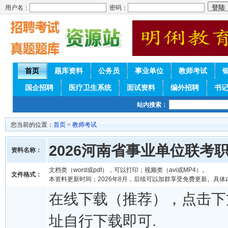
用户名：
密码：
首页
题库资料
公务员
事业单位
教师考试
国企招聘
医疗卫生系统
面试资料
编外招聘
书
站内搜索：
您当前的位置：
首页
>
教师考试
2026河南省事业单位联
资料名称：
文档类（word或pdf），可以打印；视频类（avi或MP4）。
文件格式：
本资料更新时间；2026年8月，后续可以加群享受免费更新。具体
在线下载（推荐），点击下
址自行下载即可.