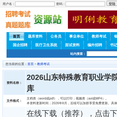
用户名：
密码：
首页
题库资料
公务员
事业单位
教师考试
国企招聘
医疗卫生系统
面试资料
编外招聘
书
站内搜索：
您当前的位置：
首页
>
教师考试
2026山东特殊教育职业
资料名称：
库
文档类（word或pdf），可以打印；视频类（avi或MP4）。
文件格式：
本资料更新时间；2026年8月，后续可以加群享受免费更新。具
在线下载（推荐），点击