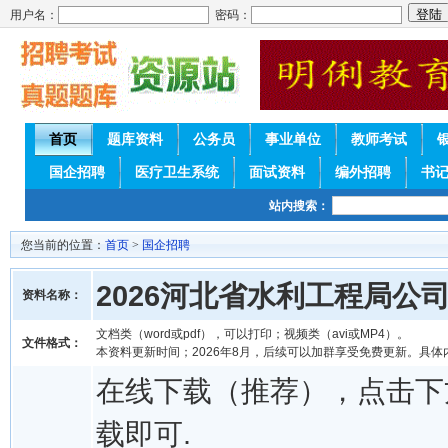
用户名：
密码：
首页
题库资料
公务员
事业单位
教师考试
国企招聘
医疗卫生系统
面试资料
编外招聘
书
站内搜索：
您当前的位置：
首页
>
国企招聘
2026河北省水利工程局
资料名称：
文档类（word或pdf），可以打印；视频类（avi或MP4）。
文件格式：
本资料更新时间；2026年8月，后续可以加群享受免费更新。具体
在线下载（推荐），点击下
载即可.