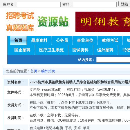
用户名：
密码：
首页
题库资料
公务员
事业单位
教师考试
国企招聘
医疗卫生系统
面试资料
编外招聘
书
站内搜索：
您当前的位置：
首页
>
编外招聘
资料名称：
2026杭州市属监狱警务辅助人员综合基础知识和综合应用能力题
文档类（word或pdf），可以打印；视频类（avi或MP4）。
文件格式：
本资料更新时间；2026年8月，后续可以加群享受免费更新。具
在线下载（推荐），点击下方下载地址自行下载即可.
发货方式：
不会下载的，或者下载失败的也可以联系客服在线传送、邮箱、
在线下载：立即下载，无需等待。
发货时间：
百度网盘、微信、QQ在线传送：10分钟内（客服在线时间8：00-2
台式电脑+笔记本电脑+手机+安卓+苹果