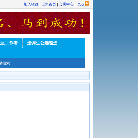
加入收藏
|
设为首页
|
会员中心
|
RSS
社区工作者
选调生公选遴选
级搜索