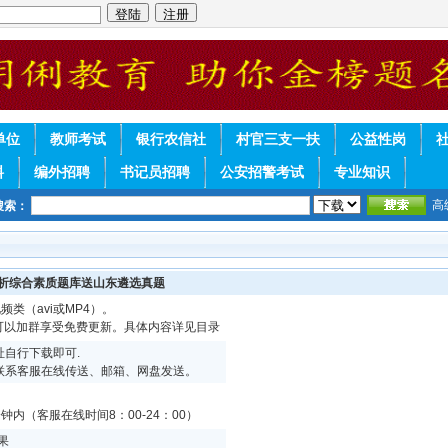
单位
教师考试
银行农信社
村官三支一扶
公益性岗
料
编外招聘
书记员招聘
公安招警考试
专业知识
高
搜索：
分析综合素质题库送山东遴选真题
频类（avi或MP4）。
续可以加群享受免费更新。具体内容详见目录
自行下载即可.
联系客服在线传送、邮箱、网盘发送。
内（客服在线时间8：00-24：00）
果