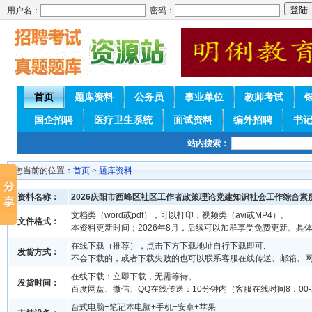
用户名：
密码：
首页
题库资料
公务员
事业单位
教师考试
国企招聘
医疗卫生系统
面试资料
编外招聘
书
站内搜索：
您当前的位置：
首页
>
题库资料
资料名称：
2026庆阳市西峰区社区工作者政策理论党建知识社会工作综合素
文档类（word或pdf），可以打印；视频类（avi或MP4）。
文件格式：
本资料更新时间；2026年8月，后续可以加群享受免费更新。具
在线下载（推荐），点击下方下载地址自行下载即可.
发货方式：
不会下载的，或者下载失败的也可以联系客服在线传送、邮箱、
在线下载：立即下载，无需等待。
发货时间：
百度网盘、微信、QQ在线传送：10分钟内（客服在线时间8：00-2
台式电脑+笔记本电脑+手机+安卓+苹果