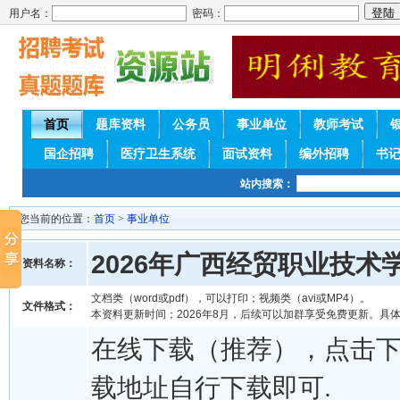
用户名：
密码：
首页
题库资料
公务员
事业单位
教师考试
国企招聘
医疗卫生系统
面试资料
编外招聘
书
站内搜索：
您当前的位置：
首页
>
事业单位
2026年广西经贸职业技
资料名称：
文档类（word或pdf），可以打印；视频类（avi或MP4）。
文件格式：
本资料更新时间；2026年8月，后续可以加群享受免费更新。具
在线下载（推荐），点击
载地址自行下载即可.