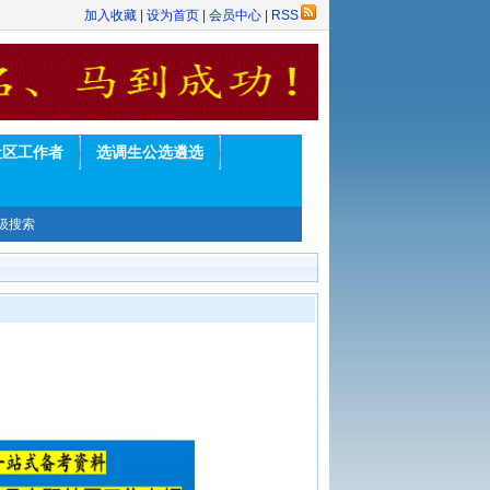
加入收藏
|
设为首页
|
会员中心
|
RSS
社区工作者
选调生公选遴选
级搜索