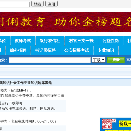
单位
教师考试
银行农信社
村官三支一扶
公益性岗
料
编外招聘
书记员招聘
公安招警考试
专业知识
高
搜索：
基础知识社会工作专业知识题库真题
频类（avi或MP4）。
续可以加群享受免费更新。具体内容详见目录
自行下载即可.
联系客服在线传送、邮箱、网盘发送。
内（客服在线时间8：00-24：00）
果