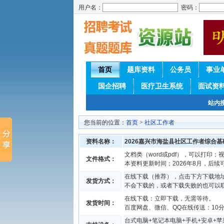
用户名：
密码：
首页
题库资料
公务员
事业
国企招聘
医疗卫生系统
面试资
站内
您当前的位置：
首页
>
社区工作者
资料名称：
2026嘉兴市海盐县社区工作者综合
文档类（word或pdf），可以打印；视
文件格式：
本资料更新时间；2026年8月，后
在线下载（推荐），点击下方下载地址
发货方式：
不会下载的，或者下载失败的也可以
在线下载：立即下载，无需等待。
发货时间：
百度网盘、微信、QQ在线传送：10分钟
台式电脑+笔记本电脑+手机+安卓+苹