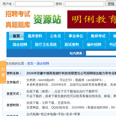
用户名：
密码：
首页
题库资料
公务员
事业单位
教师考试
国企招聘
医疗卫生系统
面试资料
编外招聘
书
站内搜索：
您当前的位置：
首页
>
国企招聘
资料名称：
2026年安徽中烟再造烟叶科技有限责任公司招聘综合能力和专业
文档类（word或pdf），可以打印；视频类（avi或MP4）。
文件格式：
本资料更新时间；2026年8月，后续可以加群享受免费更新。具
在线下载（推荐），点击下方下载地址自行下载即可.
发货方式：
不会下载的，或者下载失败的也可以联系客服在线传送、邮箱、
在线下载：立即下载，无需等待。
发货时间：
百度网盘、微信、QQ在线传送：10分钟内（客服在线时间8：00-2
台式电脑+笔记本电脑+手机+安卓+苹果