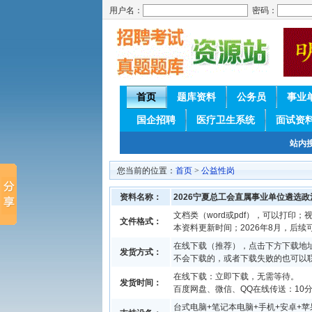
用户名：
密码：
首页
题库资料
公务员
事业
国企招聘
医疗卫生系统
面试资
站内
您当前的位置：
首页
>
公益性岗
资料名称：
2026宁夏总工会直属事业单位遴选
文档类（word或pdf），可以打印；视
文件格式：
本资料更新时间；2026年8月，后
在线下载（推荐），点击下方下载地址
发货方式：
不会下载的，或者下载失败的也可以
在线下载：立即下载，无需等待。
发货时间：
百度网盘、微信、QQ在线传送：10分钟
台式电脑+笔记本电脑+手机+安卓+苹