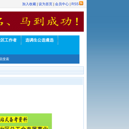
加入收藏
|
设为首页
|
会员中心
|
RSS
社区工作者
选调生公选遴选
级搜索