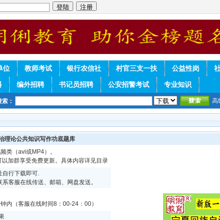
单位
教师考试
银行农信社
村官三支一扶
公益性岗
料
编外招聘
书记员招聘
公安招警考试
专业知识
高
搜索：
政治理论公共知识写作功底题库
频类（avi或MP4）。
续可以加群享受免费更新。具体内容详见目录
自行下载即可.
联系客服在线传送、邮箱、网盘发送。
内（客服在线时间8：00-24：00）
果