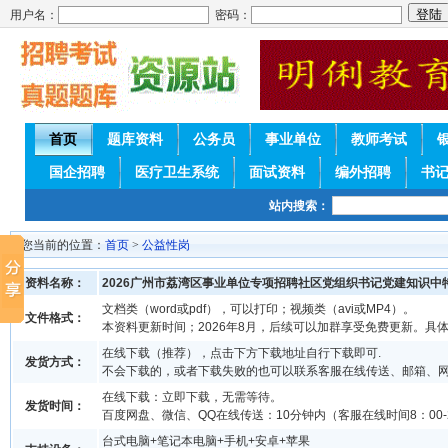
用户名：
密码：
首页
题库资料
公务员
事业单位
教师考试
国企招聘
医疗卫生系统
面试资料
编外招聘
书
站内搜索：
您当前的位置：
首页
>
公益性岗
资料名称：
2026广州市荔湾区事业单位专项招聘社区党组织书记党建知识中
文档类（word或pdf），可以打印；视频类（avi或MP4）。
文件格式：
本资料更新时间；2026年8月，后续可以加群享受免费更新。具
在线下载（推荐），点击下方下载地址自行下载即可.
发货方式：
不会下载的，或者下载失败的也可以联系客服在线传送、邮箱、
在线下载：立即下载，无需等待。
发货时间：
百度网盘、微信、QQ在线传送：10分钟内（客服在线时间8：00-2
台式电脑+笔记本电脑+手机+安卓+苹果