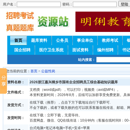
用户名：
密码：
首页
题库资料
公务员
事业单位
教师考试
国企招聘
医疗卫生系统
面试资料
编外招聘
书
站内搜索：
您当前的位置：
首页
>
公益性岗
资料名称：
2026浙江嘉兴桐乡市国有企业招聘员工综合基础知识题库
文档类（word或pdf），可以打印；视频类（avi或MP4）。
文件格式：
本资料更新时间；2026年8月，后续可以加群享受免费更新。具
在线下载（推荐），点击下方下载地址自行下载即可.
发货方式：
不会下载的，或者下载失败的也可以联系客服在线传送、邮箱、
在线下载：立即下载，无需等待。
发货时间：
百度网盘、微信、QQ在线传送：10分钟内（客服在线时间8：00-2
台式电脑+笔记本电脑+手机+安卓+苹果