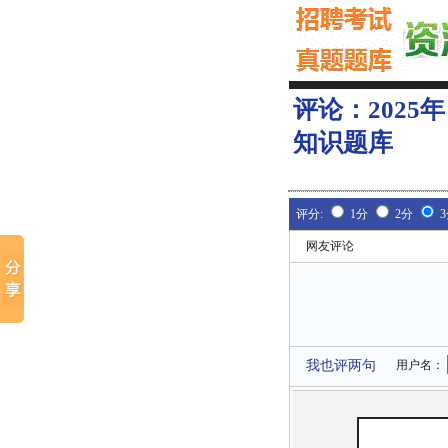
评论：
202
知识题库
评分:
1分
2分
网友评论
我也评两句
用户名：