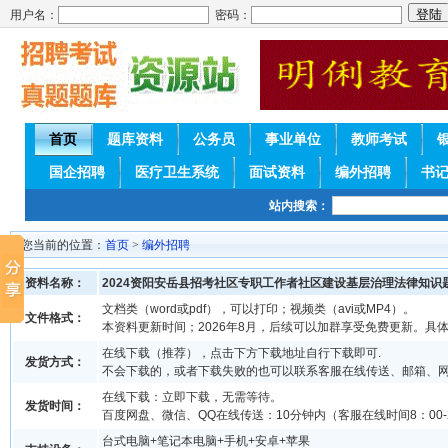
用户名：
密码：
首页
题库资料
公务员
事业单位
教师考试
国企招聘
医疗卫生系统
面试资料
编外招聘
书
站内搜索：
您当前的位置：
首页
>
编外招聘
资料名称：
2024资阳安岳县招考社区专职工作者社区建设基层治理法律知识
文档类（word或pdf），可以打印；视频类（avi或MP4）。
文件格式：
本资料更新时间；2026年8月，后续可以加群享受免费更新。具
在线下载（推荐），点击下方下载地址自行下载即可.
发货方式：
不会下载的，或者下载失败的也可以联系客服在线传送、邮箱、
在线下载：立即下载，无需等待。
发货时间：
百度网盘、微信、QQ在线传送：10分钟内（客服在线时间8：00-2
台式电脑+笔记本电脑+手机+安卓+苹果