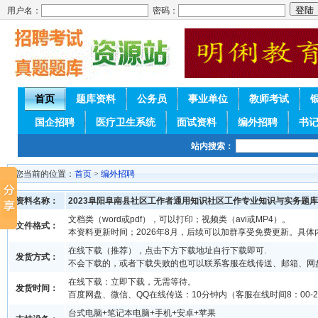
用户名：
密码：
首页
题库资料
公务员
事业单位
教师考试
国企招聘
医疗卫生系统
面试资料
编外招聘
书
站内搜索：
您当前的位置：
首页
>
编外招聘
资料名称：
2023阜阳阜南县社区工作者通用知识社区工作专业知识与实务题库
文档类（word或pdf），可以打印；视频类（avi或MP4）。
文件格式：
本资料更新时间；2026年8月，后续可以加群享受免费更新。具体
在线下载（推荐），点击下方下载地址自行下载即可.
发货方式：
不会下载的，或者下载失败的也可以联系客服在线传送、邮箱、网
在线下载：立即下载，无需等待。
发货时间：
百度网盘、微信、QQ在线传送：10分钟内（客服在线时间8：00-2
台式电脑+笔记本电脑+手机+安卓+苹果