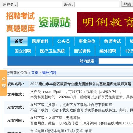
用户名：
密码：
首页
题库资料
公务员
事业单位
教师考试
国企招聘
医疗卫生系统
面试资料
编外招聘
书
站内搜索：
您当前的位置：
首页
>
编外招聘
资料名称：
2023唐山市丰南区教育专业能力测验和公共基础题库送教师真题
文档类（word或pdf），可以打印；视频类（avi或MP4）。
文件格式：
本资料更新时间；2026年8月，后续可以加群享受免费更新。具
在线下载（推荐），点击下方下载地址自行下载即可.
发货方式：
不会下载的，或者下载失败的也可以联系客服在线传送、邮箱、
在线下载：立即下载，无需等待。
发货时间：
百度网盘、微信、QQ在线传送：10分钟内（客服在线时间8：00-2
台式电脑+笔记本电脑+手机+安卓+苹果